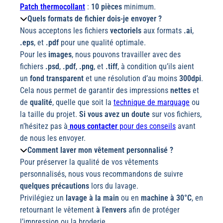
Patch thermocollant
:
10 pièces
minimum.
Quels formats de fichier dois-je envoyer ?
Nous acceptons les fichiers
vectoriels
aux formats
.ai
,
.eps
, et
.pdf
pour une qualité optimale.
Pour les
images
, nous pouvons travailler avec des
fichiers
.psd
,
.pdf
,
.png
, et
.tiff
, à condition qu’ils aient
un
fond transparent
et une résolution d’au moins
300dpi
.
Cela nous permet de garantir des impressions
nettes
et
de
qualité
, quelle que soit la
technique de marquage
ou
la taille du projet.
Si vous avez un doute
sur vos fichiers,
n’hésitez pas à
nous contacter
pour des conseils
avant
de nous les envoyer.
Comment laver mon vêtement personnalisé ?
Pour préserver la qualité de vos vêtements
personnalisés, nous vous recommandons de suivre
quelques précautions
lors du lavage.
Privilégiez un
lavage à la main
ou en
machine à 30°C
, en
retournant le vêtement
à l’envers
afin de protéger
l’impression ou la broderie.