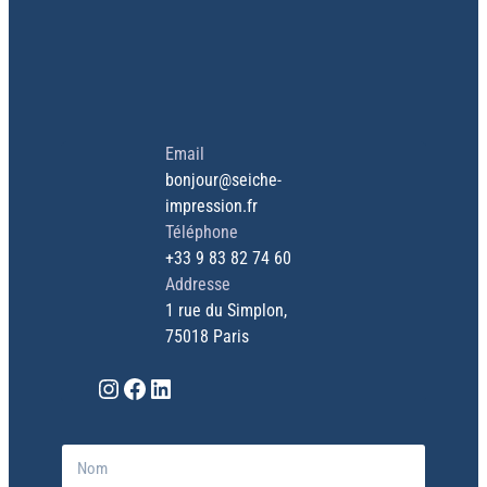
Email
bonjour@seiche-
impression.fr
Téléphone
+33 9 83 82 74 60
Addresse
1 rue du Simplon,
75018 Paris
Instagram
Facebook
LinkedIn
V
N
o
o
t