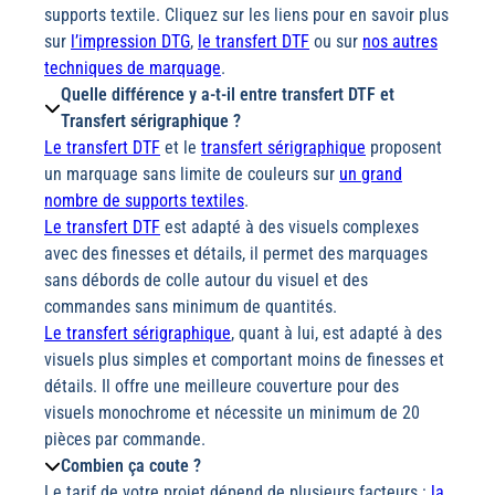
supports textile. Cliquez sur les liens pour en savoir plus
sur
l’impression DTG
,
le transfert DTF
ou sur
nos autres
techniques de marquage
.
Quelle différence y a-t-il entre transfert DTF et
Transfert sérigraphique ?
Le transfert DTF
et le
transfert sérigraphique
proposent
un marquage sans limite de couleurs sur
un grand
nombre de supports textiles
.
Le transfert DTF
est adapté à des visuels complexes
avec des finesses et détails, il permet des marquages
sans débords de colle autour du visuel et des
commandes sans minimum de quantités.
Le transfert sérigraphique
, quant à lui, est adapté à des
visuels plus simples et comportant moins de finesses et
détails. Il offre une meilleure couverture pour des
visuels monochrome et nécessite un minimum de 20
pièces par commande.
Combien ça coute ?
Le tarif de votre projet dépend de plusieurs facteurs :
la