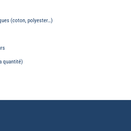
iques (coton, polyester…)
urs
a quantité)