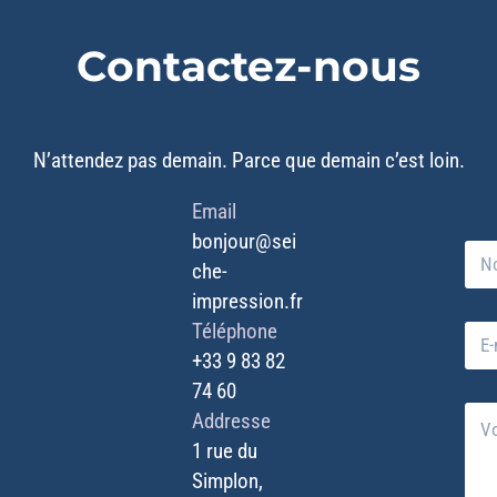
Contactez-nous
N’attendez pas demain. Parce que demain c’est loin.
Email
bonjour@sei
N
che-
o
m
impression.fr
*
*
Téléphone
E
N
-
o
+33 9 83 82
m
m
74 60
a
V
V
i
Addresse
o
o
l
t
1 rue du
t
*
r
r
Simplon,
e
e