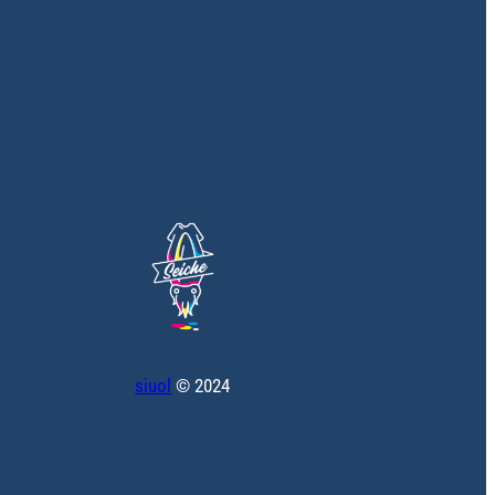
siuol
© 2024