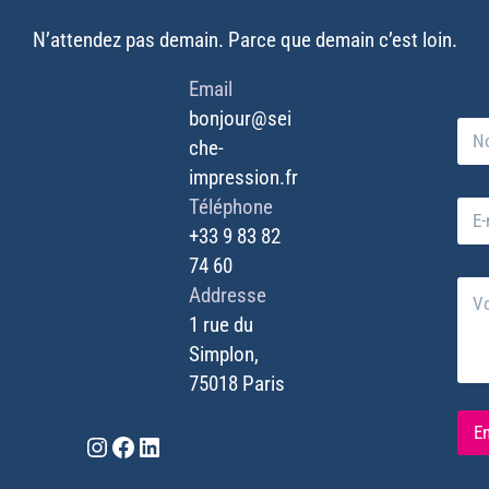
N’attendez pas demain. Parce que demain c’est loin.
Email
bonjour@sei
N
che-
o
m
impression.fr
*
Téléphone
E
-
+33 9 83 82
m
74 60
a
m
V
i
e
Addresse
o
l
s
1 rue du
t
*
s
r
Simplon,
a
e
g
75018 Paris
m
e
e
*
s
E
E
Instagram
Facebook
LinkedIn
s
-
a
m